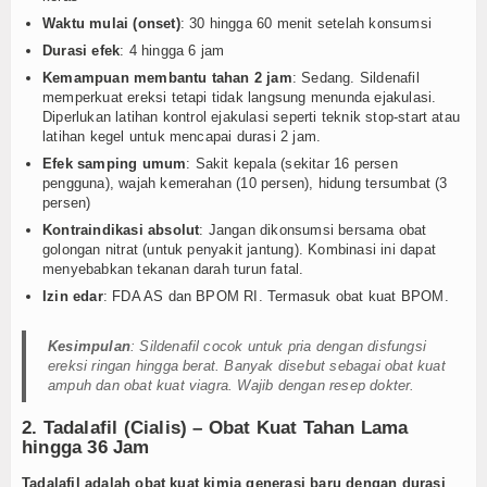
Waktu mulai (onset)
: 30 hingga 60 menit setelah konsumsi
Durasi efek
: 4 hingga 6 jam
Kemampuan membantu tahan 2 jam
: Sedang. Sildenafil
memperkuat ereksi tetapi tidak langsung menunda ejakulasi.
Diperlukan latihan kontrol ejakulasi seperti teknik stop-start atau
latihan kegel untuk mencapai durasi 2 jam.
Efek samping umum
: Sakit kepala (sekitar 16 persen
pengguna), wajah kemerahan (10 persen), hidung tersumbat (3
persen)
Kontraindikasi absolut
: Jangan dikonsumsi bersama obat
golongan nitrat (untuk penyakit jantung). Kombinasi ini dapat
menyebabkan tekanan darah turun fatal.
Izin edar
: FDA AS dan BPOM RI. Termasuk obat kuat BPOM.
Kesimpulan
: Sildenafil cocok untuk pria dengan disfungsi
ereksi ringan hingga berat. Banyak disebut sebagai obat kuat
ampuh dan obat kuat viagra. Wajib dengan resep dokter.
2. Tadalafil (Cialis) – Obat Kuat Tahan Lama
hingga 36 Jam
Tadalafil adalah obat kuat kimia generasi baru dengan durasi