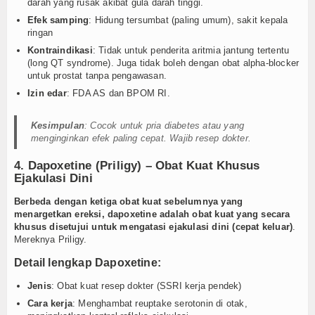
darah yang rusak akibat gula darah tinggi.
Efek samping
: Hidung tersumbat (paling umum), sakit kepala
ringan
Kontraindikasi
: Tidak untuk penderita aritmia jantung tertentu
(long QT syndrome). Juga tidak boleh dengan obat alpha-blocker
untuk prostat tanpa pengawasan.
Izin edar
: FDA AS dan BPOM RI.
Kesimpulan
: Cocok untuk pria diabetes atau yang
menginginkan efek paling cepat. Wajib resep dokter.
4. Dapoxetine (Priligy) – Obat Kuat Khusus
Ejakulasi Dini
Berbeda dengan ketiga obat kuat sebelumnya yang
menargetkan ereksi, dapoxetine adalah obat kuat yang secara
khusus disetujui untuk mengatasi ejakulasi dini (cepat keluar)
.
Mereknya Priligy.
Detail lengkap Dapoxetine:
Jenis
: Obat kuat resep dokter (SSRI kerja pendek)
Cara kerja
: Menghambat reuptake serotonin di otak,