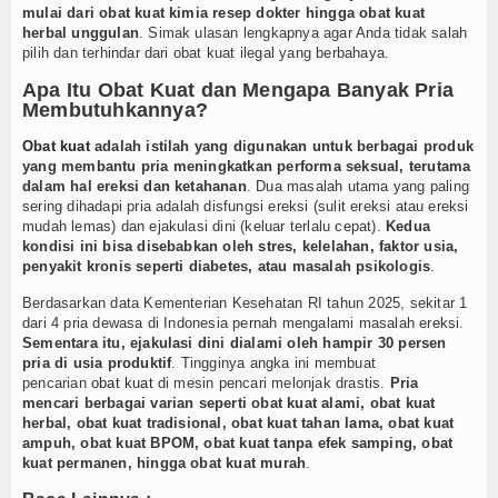
mulai dari obat kuat kimia resep dokter hingga obat kuat
herbal unggulan
. Simak ulasan lengkapnya agar Anda tidak salah
pilih dan terhindar dari obat kuat ilegal yang berbahaya.
Apa Itu Obat Kuat dan Mengapa Banyak Pria
Membutuhkannya?
Obat kuat
adalah istilah yang digunakan untuk berbagai produk
yang membantu pria meningkatkan performa seksual, terutama
dalam hal ereksi dan ketahanan
. Dua masalah utama yang paling
sering dihadapi pria adalah disfungsi ereksi (sulit ereksi atau ereksi
mudah lemas) dan ejakulasi dini (keluar terlalu cepat).
Kedua
kondisi ini bisa disebabkan oleh stres, kelelahan, faktor usia,
penyakit kronis seperti diabetes, atau masalah psikologis
.
Berdasarkan data Kementerian Kesehatan RI tahun 2025, sekitar 1
dari 4 pria dewasa di Indonesia pernah mengalami masalah ereksi.
Sementara itu, ejakulasi dini dialami oleh hampir 30 persen
pria di usia produktif
. Tingginya angka ini membuat
pencarian
obat kuat
di mesin pencari melonjak drastis.
Pria
mencari berbagai varian seperti obat kuat alami, obat kuat
herbal, obat kuat tradisional, obat kuat tahan lama, obat kuat
ampuh, obat kuat BPOM, obat kuat tanpa efek samping, obat
kuat permanen, hingga obat kuat murah
.