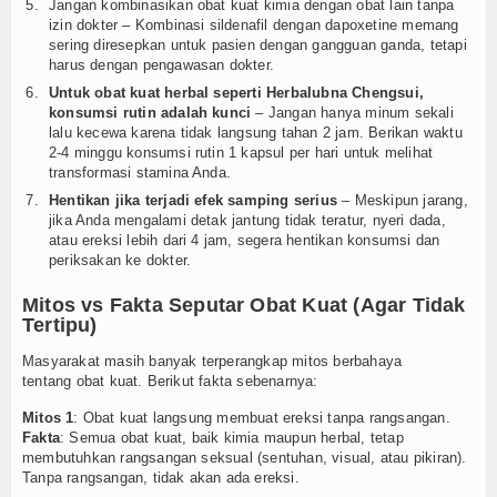
Jangan kombinasikan obat kuat kimia dengan obat lain tanpa
izin dokter – Kombinasi sildenafil dengan dapoxetine memang
sering diresepkan untuk pasien dengan gangguan ganda, tetapi
harus dengan pengawasan dokter.
Untuk obat kuat herbal seperti Herbalubna Chengsui,
konsumsi rutin adalah kunci
– Jangan hanya minum sekali
lalu kecewa karena tidak langsung tahan 2 jam. Berikan waktu
2-4 minggu konsumsi rutin 1 kapsul per hari untuk melihat
transformasi stamina Anda.
Hentikan jika terjadi efek samping serius
– Meskipun jarang,
jika Anda mengalami detak jantung tidak teratur, nyeri dada,
atau ereksi lebih dari 4 jam, segera hentikan konsumsi dan
periksakan ke dokter.
Mitos vs Fakta Seputar Obat Kuat (Agar Tidak
Tertipu)
Masyarakat masih banyak terperangkap mitos berbahaya
tentang obat kuat. Berikut fakta sebenarnya:
Mitos 1
: Obat kuat langsung membuat ereksi tanpa rangsangan.
Fakta
: Semua obat kuat, baik kimia maupun herbal, tetap
membutuhkan rangsangan seksual (sentuhan, visual, atau pikiran).
Tanpa rangsangan, tidak akan ada ereksi.