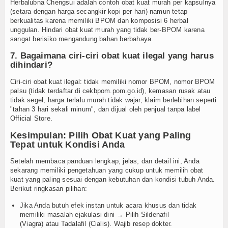
Herbalubna Chengsui adalah contoh obat kuat murah per kapsulnya
(setara dengan harga secangkir kopi per hari) namun tetap
berkualitas karena memiliki BPOM dan komposisi 6 herbal
unggulan. Hindari obat kuat murah yang tidak ber-BPOM karena
sangat berisiko mengandung bahan berbahaya.
7. Bagaimana ciri-ciri obat kuat ilegal yang harus
dihindari?
Ciri-ciri obat kuat ilegal: tidak memiliki nomor BPOM, nomor BPOM
palsu (tidak terdaftar di cekbpom.pom.go.id), kemasan rusak atau
tidak segel, harga terlalu murah tidak wajar, klaim berlebihan seperti
"tahan 3 hari sekali minum", dan dijual oleh penjual tanpa label
Official Store.
Kesimpulan: Pilih Obat Kuat yang Paling
Tepat untuk Kondisi Anda
Setelah membaca panduan lengkap, jelas, dan detail ini, Anda
sekarang memiliki pengetahuan yang cukup untuk memilih obat
kuat yang paling sesuai dengan kebutuhan dan kondisi tubuh Anda.
Berikut ringkasan pilihan:
Jika Anda butuh efek instan untuk acara khusus dan tidak
memiliki masalah ejakulasi dini → Pilih Sildenafil
(Viagra) atau Tadalafil (Cialis). Wajib resep dokter.