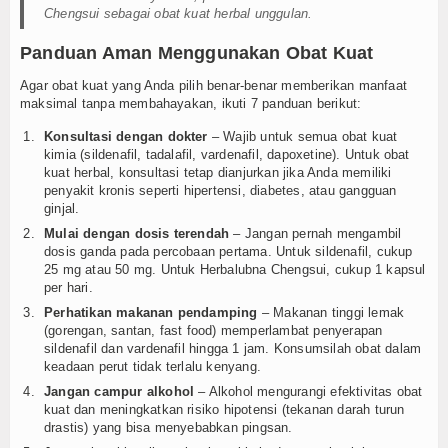
Chengsui sebagai obat kuat herbal unggulan.
Panduan Aman Menggunakan Obat Kuat
Agar obat kuat yang Anda pilih benar-benar memberikan manfaat
maksimal tanpa membahayakan, ikuti 7 panduan berikut:
Konsultasi dengan dokter
– Wajib untuk semua obat kuat
kimia (sildenafil, tadalafil, vardenafil, dapoxetine). Untuk obat
kuat herbal, konsultasi tetap dianjurkan jika Anda memiliki
penyakit kronis seperti hipertensi, diabetes, atau gangguan
ginjal.
Mulai dengan dosis terendah
– Jangan pernah mengambil
dosis ganda pada percobaan pertama. Untuk sildenafil, cukup
25 mg atau 50 mg. Untuk Herbalubna Chengsui, cukup 1 kapsul
per hari.
Perhatikan makanan pendamping
– Makanan tinggi lemak
(gorengan, santan, fast food) memperlambat penyerapan
sildenafil dan vardenafil hingga 1 jam. Konsumsilah obat dalam
keadaan perut tidak terlalu kenyang.
Jangan campur alkohol
– Alkohol mengurangi efektivitas obat
kuat dan meningkatkan risiko hipotensi (tekanan darah turun
drastis) yang bisa menyebabkan pingsan.