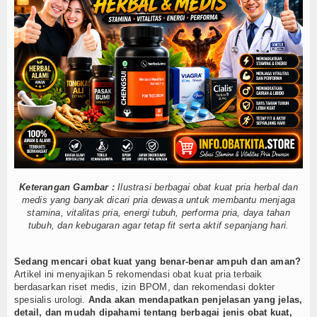
Rebusan Daun Apa yang Bisa Mengobati A
Cara Mengobati Asam Urat pada Kaki yang
Makanan Penyebab Asam Urat pada Kaki ya
Menghilangkan Nyeri Asam Urat dengan Ce
Cara Mengobati Asam Urat pada Kaki yang 
Temukan 7 Obat Asam Urat Terbaik yang Ef
Temukan 5 Obat Kuat Pria Tahan 2 Jam yan
Rebusan untuk Asam Urat dan Kolesterol A
Cara Merebus Daun Salam untuk Asam Urat
Rebusan Daun untuk Asam Urat dan Koleste
Rebusan Daun Apa yang Bisa Mengobati A
Keterangan Gambar :
Ilustrasi berbagai obat kuat pria herbal dan
Cara Mengobati Asam Urat pada Kaki yang
medis yang banyak dicari pria dewasa untuk membantu menjaga
Makanan Penyebab Asam Urat pada Kaki ya
stamina, vitalitas pria, energi tubuh, performa pria, daya tahan
tubuh, dan kebugaran agar tetap fit serta aktif sepanjang hari.
Menghilangkan Nyeri Asam Urat dengan Ce
Cara Mengobati Asam Urat pada Kaki yang 
Sedang mencari obat kuat yang benar-benar ampuh dan aman?
Temukan 7 Obat Asam Urat Terbaik yang Ef
Artikel ini menyajikan 5 rekomendasi obat kuat pria terbaik
Temukan 5 Obat Kuat Pria Tahan 2 Jam yan
berdasarkan riset medis, izin BPOM, dan rekomendasi dokter
Rebusan untuk Asam Urat dan Kolesterol A
spesialis urologi.
Anda akan mendapatkan penjelasan yang jelas,
detail, dan mudah dipahami tentang berbagai jenis obat kuat,