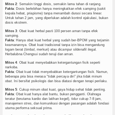
Mitos 2
: Semakin tinggi dosis, semakin lama tahan di ranjang.
Fakta
: Dosis berlebihan hanya meningkatkan efek samping (sakit
kepala hebat, priapisme) tanpa menambah durasi secara linear.
Untuk tahan 2 jam, yang diperlukan adalah kontrol ejakulasi, bukan
dosis ekstrem.
Mitos 3
: Obat kuat herbal pasti 100 persen aman tanpa efek
samping.
Fakta
: Hanya obat kuat herbal yang sudah ber-BPOM yang terjamin
keamanannya. Obat kuat tradisional tanpa izin bisa mengandung
logam berat (timbal, merkuri) atau dicampur sildenafil ilegal.
Herbalubna Chengsui sudah teruji dan aman.
Mitos 4
: Obat kuat menyebabkan ketergantungan fisik seperti
narkoba.
Fakta
: Obat kuat tidak menyebabkan ketergantungan fisik. Namun,
beberapa pria bisa merasa "tidak percaya diri" jika tidak minum
obat. Ini bersifat psikologis dan bisa diatasi dengan terapi perilaku.
Mitos 5
: Cukup minum obat kuat, gaya hidup sehat tidak penting.
Fakta
: Obat kuat hanya alat bantu, bukan pengganti. Olahraga
teratur (terutama kardio dan latihan kegel), tidur cukup 7-8 jam,
manajemen stres, dan komunikasi dengan pasangan adalah fondasi
utama performa seksual prima.