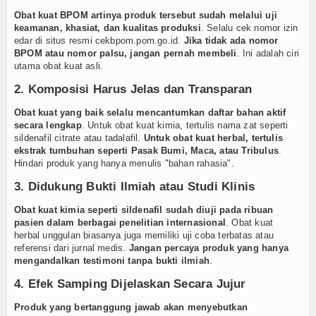
Obat kuat BPOM artinya produk tersebut sudah melalui uji
keamanan, khasiat, dan kualitas produksi
. Selalu cek nomor izin
edar di situs resmi cekbpom.pom.go.id.
Jika tidak ada nomor
BPOM atau nomor palsu, jangan pernah membeli
. Ini adalah ciri
utama obat kuat asli.
2. Komposisi Harus Jelas dan Transparan
Obat kuat yang baik selalu mencantumkan daftar bahan aktif
secara lengkap
. Untuk obat kuat kimia, tertulis nama zat seperti
sildenafil citrate atau tadalafil.
Untuk obat kuat herbal, tertulis
ekstrak tumbuhan seperti Pasak Bumi, Maca, atau Tribulus
.
Hindari produk yang hanya menulis "bahan rahasia".
3. Didukung Bukti Ilmiah atau Studi Klinis
Obat kuat kimia seperti sildenafil sudah diuji pada ribuan
pasien dalam berbagai penelitian internasional
. Obat kuat
herbal unggulan biasanya juga memiliki uji coba terbatas atau
referensi dari jurnal medis.
Jangan percaya produk yang hanya
mengandalkan testimoni tanpa bukti ilmiah
.
4. Efek Samping Dijelaskan Secara Jujur
Produk yang bertanggung jawab akan menyebutkan