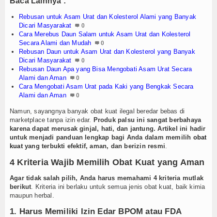
Baca Lainnya :
Rebusan untuk Asam Urat dan Kolesterol Alami yang Banyak
Dicari Masyarakat
0
Cara Merebus Daun Salam untuk Asam Urat dan Kolesterol
Secara Alami dan Mudah
0
Rebusan Daun untuk Asam Urat dan Kolesterol yang Banyak
Dicari Masyarakat
0
Rebusan Daun Apa yang Bisa Mengobati Asam Urat Secara
Alami dan Aman
0
Cara Mengobati Asam Urat pada Kaki yang Bengkak Secara
Alami dan Aman
0
Namun, sayangnya banyak obat kuat ilegal beredar bebas di
marketplace tanpa izin edar.
Produk palsu ini sangat berbahaya
karena dapat merusak ginjal, hati, dan jantung. Artikel ini hadir
untuk menjadi panduan lengkap bagi Anda dalam memilih
obat
kuat
yang terbukti efektif, aman, dan berizin resmi
.
4 Kriteria Wajib Memilih Obat Kuat yang Aman
Agar tidak salah pilih, Anda harus memahami 4 kriteria mutlak
berikut
. Kriteria ini berlaku untuk semua jenis obat kuat, baik kimia
maupun herbal.
1. Harus Memiliki Izin Edar BPOM atau FDA