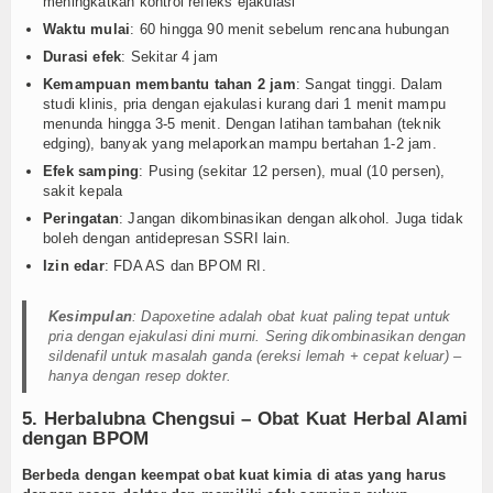
meningkatkan kontrol refleks ejakulasi
Waktu mulai
: 60 hingga 90 menit sebelum rencana hubungan
Durasi efek
: Sekitar 4 jam
Kemampuan membantu tahan 2 jam
: Sangat tinggi. Dalam
studi klinis, pria dengan ejakulasi kurang dari 1 menit mampu
menunda hingga 3-5 menit. Dengan latihan tambahan (teknik
edging), banyak yang melaporkan mampu bertahan 1-2 jam.
Efek samping
: Pusing (sekitar 12 persen), mual (10 persen),
sakit kepala
Peringatan
: Jangan dikombinasikan dengan alkohol. Juga tidak
boleh dengan antidepresan SSRI lain.
Izin edar
: FDA AS dan BPOM RI.
Kesimpulan
: Dapoxetine adalah obat kuat paling tepat untuk
pria dengan ejakulasi dini murni. Sering dikombinasikan dengan
sildenafil untuk masalah ganda (ereksi lemah + cepat keluar) –
hanya dengan resep dokter.
5. Herbalubna Chengsui – Obat Kuat Herbal Alami
dengan BPOM
Berbeda dengan keempat obat kuat kimia di atas yang harus