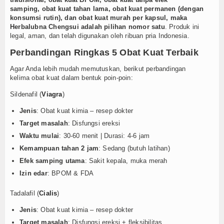
samping, obat kuat tahan lama, obat kuat permanen (dengan
konsumsi rutin), dan obat kuat murah per kapsul, maka
Herbalubna Chengsui adalah pilihan nomor satu
. Produk ini
legal, aman, dan telah digunakan oleh ribuan pria Indonesia.
Perbandingan Ringkas 5 Obat Kuat Terbaik
Agar Anda lebih mudah memutuskan, berikut perbandingan
kelima obat kuat dalam bentuk poin-poin:
Sildenafil (
Viagra
)
Jenis
: Obat kuat kimia – resep dokter
Target masalah
: Disfungsi ereksi
Waktu mulai
: 30-60 menit | Durasi: 4-6 jam
Kemampuan tahan 2 jam
: Sedang (butuh latihan)
Efek samping utama
: Sakit kepala, muka merah
Izin edar
: BPOM & FDA
Tadalafil (
Cialis
)
Jenis
: Obat kuat kimia – resep dokter
Target masalah
: Disfungsi ereksi + fleksibilitas