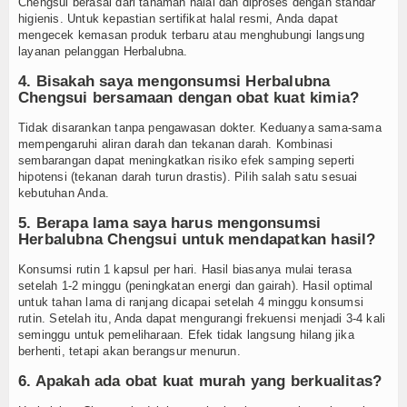
Chengsui berasal dari tanaman halal dan diproses dengan standar
higienis. Untuk kepastian sertifikat halal resmi, Anda dapat
mengecek kemasan produk terbaru atau menghubungi langsung
layanan pelanggan Herbalubna.
4. Bisakah saya mengonsumsi Herbalubna
Chengsui bersamaan dengan obat kuat kimia?
Tidak disarankan tanpa pengawasan dokter. Keduanya sama-sama
mempengaruhi aliran darah dan tekanan darah. Kombinasi
sembarangan dapat meningkatkan risiko efek samping seperti
hipotensi (tekanan darah turun drastis). Pilih salah satu sesuai
kebutuhan Anda.
5. Berapa lama saya harus mengonsumsi
Herbalubna Chengsui untuk mendapatkan hasil?
Konsumsi rutin 1 kapsul per hari. Hasil biasanya mulai terasa
setelah 1-2 minggu (peningkatan energi dan gairah). Hasil optimal
untuk tahan lama di ranjang dicapai setelah 4 minggu konsumsi
rutin. Setelah itu, Anda dapat mengurangi frekuensi menjadi 3-4 kali
seminggu untuk pemeliharaan. Efek tidak langsung hilang jika
berhenti, tetapi akan berangsur menurun.
6. Apakah ada obat kuat murah yang berkualitas?