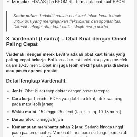
Izin edar
: FDA AS dan BPOM RI. Termasuk obat kuat BPOM.
Kesimpulan
: Tadalafil adalah obat kuat tahan lama terbaik
untuk pria yang menginginkan fleksibilitas dan spontanitas.
Dikenal sebagai obat kuat cialis. Wajib resep dokter.
3. Vardenafil (Levitra) – Obat Kuat dengan Onset
Paling Cepat
Vardenafil dengan merek Levitra adalah obat kuat kimia yang
paling cepat bekerja
. Bahkan ada versi tablet hisap yang berefek
dalam 10-15 menit.
Obat ini juga lebih efektif pada pria diabetes
atau pasca operasi prostat
.
Detail lengkap Vardenafil:
Jenis
: Obat kuat resep dokter dengan onset tercepat
Cara kerja
: Inhibitor PDE5 yang lebih selektif, efek samping
pada mata lebih jarang
Waktu mulai
: 15 hingga 25 menit (tablet hisap 10-15 menit)
Durasi efek
: 5 hingga 6 jam
Kemampuan membantu tahan 2 jam
: Sedang hingga tinggi
pada pasien diabetes. Vardenafil memperbaiki fungsi pembuluh