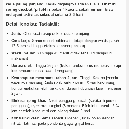
kerja paling panjang
. Merek dagangnya adalah Cialis.
Obat ini
sering disebut "pil akhir pekan" karena sekali minum bisa
melayani aktivitas seksual selama 2-3 hari
.
Detail lengkap Tadalafil:
Jenis
: Obat kuat resep dokter durasi panjang
Cara kerja
: Sama seperti sildenafil, tetapi dengan waktu paruh
17,5 jam sehingga efeknya sangat panjang
Waktu mulai
: 30 hingga 45 menit (tidak terlalu dipengaruhi
makanan)
Durasi efek
: Hingga 36 jam (bukan ereksi terus-menerus, tetapi
kemampuan ereksi saat dirangsang)
Kemampuan membantu tahan 2 jam
: Tinggi. Karena jendela
waktunya panjang, Anda tidak terburu-buru. Stres berkurang,
kontrol ejakulasi lebih baik, dan durasi hubungan bisa mencapai
2 jam.
Efek samping khas
: Nyeri punggung bawah (sekitar 5 persen
pengguna), nyeri otot tungkai (3 persen). Efek ini muncul 12-24
jam setelah konsumsi dan hilang dalam 2 hari.
Kontraindikasi
: Sama seperti sildenafil, tidak boleh dengan
nitrat. Hati-hati pada penderita gagal ginjal berat.