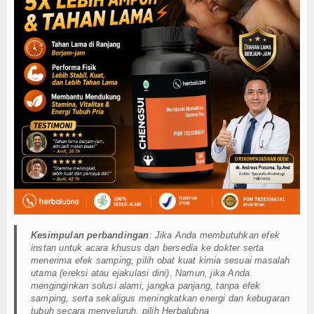
Kesimpulan perbandingan
: Jika Anda membutuhkan efek
instan untuk acara khusus dan bersedia ke dokter serta
menerima efek samping, pilih obat kuat kimia sesuai masalah
utama (ereksi atau ejakulasi dini). Namun, jika Anda
menginginkan solusi alami, jangka panjang, tanpa efek
samping, serta sekaligus meningkatkan energi dan kebugaran
tubuh secara menyeluruh, pilih Herbalubna