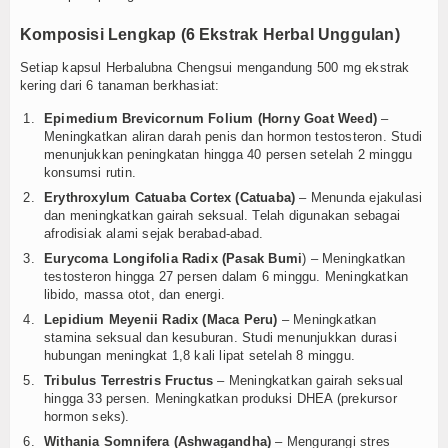
Komposisi Lengkap (6 Ekstrak Herbal Unggulan)
Setiap kapsul Herbalubna Chengsui mengandung 500 mg ekstrak
kering dari 6 tanaman berkhasiat:
Epimedium Brevicornum Folium (Horny Goat Weed)
–
Meningkatkan aliran darah penis dan hormon testosteron. Studi
menunjukkan peningkatan hingga 40 persen setelah 2 minggu
konsumsi rutin.
Erythroxylum Catuaba Cortex (Catuaba)
– Menunda ejakulasi
dan meningkatkan gairah seksual. Telah digunakan sebagai
afrodisiak alami sejak berabad-abad.
Eurycoma Longifolia Radix (Pasak Bumi
) – Meningkatkan
testosteron hingga 27 persen dalam 6 minggu. Meningkatkan
libido, massa otot, dan energi.
Lepidium Meyenii Radix (Maca Peru)
– Meningkatkan
stamina seksual dan kesuburan. Studi menunjukkan durasi
hubungan meningkat 1,8 kali lipat setelah 8 minggu.
Tribulus Terrestris Fructus
– Meningkatkan gairah seksual
hingga 33 persen. Meningkatkan produksi DHEA (prekursor
hormon seks).
Withania Somnifera (Ashwagandha)
– Mengurangi stres